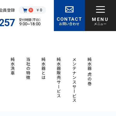
・会員登録
￥0
0
CONTACT
MENU
257
受付時間（平日）
お問い合わせ
メニュー
9:00~18:00
覧
純水洗車
当社の特徴
純水器とは
純水器販売サービス
メンテナンスサービス
純水器 虎の巻