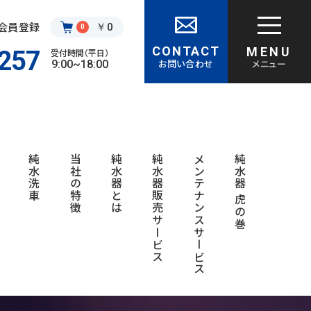
・会員登録
￥0
0
CONTACT
MENU
257
受付時間（平日）
お問い合わせ
メニュー
9:00~18:00
覧
純水洗車
当社の特徴
純水器とは
純水器販売サービス
メンテナンスサービス
純水器 虎の巻