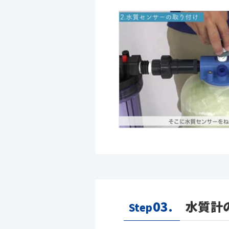
03.
水質計
Step