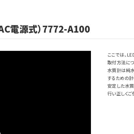
C電源式）7772-A100
ここでは、LE
取付方法につ
水質計は純
するための計
安定した水質
行い正しくご