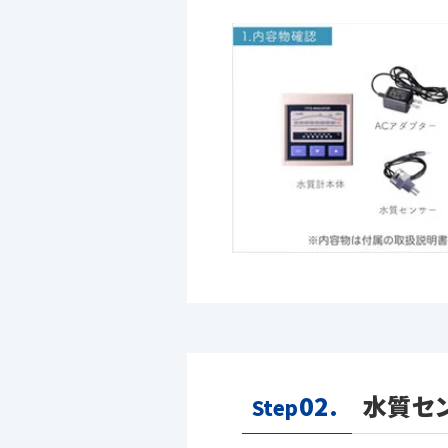
02.
水質セ
Step