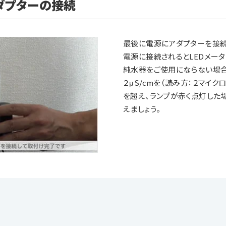
ダプターの接続
最後に電源にアダプターを接続
電源に接続されるとLEDメー
純水器をご使用にならない場合
２μS/cmを（読み方：２マイ
を超え、ランプが赤く点灯した
えましょう。