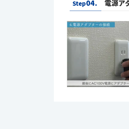
04.
電源ア
Step